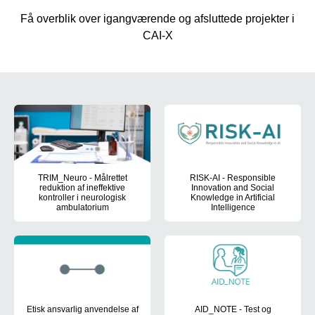
Få overblik over igangværende og afsluttede projekter i
CAI-X
Igangværende projekter
TRIM_Neuro - Målrettet
RISK-AI - Responsible
reduktion af ineffektive
Innovation and Social
kontroller i neurologisk
Knowledge in Artificial
ambulatorium
Intelligence
Brug af sprogmodeller til afvikling af rutinekontroller i neurologisk 
Udvikling af en ny, praktisk må
Etisk ansvarlig anvendelse af
AID_NOTE - Test og