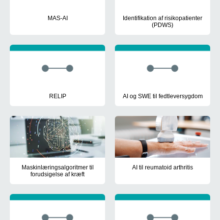
MAS-AI
Identifikation af risikopatienter
(PDWS)
Projektet udviklede modellen MAS-AI, som er en MTV-baseret ramm
Projektet havde til formål at re
RELIP
AI og SWE til fedtleversygdom
Udvikling af en algoritme til brug af eksisterende information i patie
Udvikling af en maskinlæringsal
Maskinlæringsalgoritmer til
AI til reumatoid arthritis
forudsigelse af kræft
Projektet havde til formål at udv
Udvikling af digitale værktøjer til at identificere væsentlige for