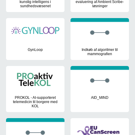
kunstig intelligens i
evaluering af Ambient Scribe-
sundhedsvæsenet
løsninger
Inddragelse af patienters og sundhedsprofessionelles perspektiver 
Test og evaluering af Ambient Sc
GynLoop
Indkøb af algoritmer til
mammografien
Udvikling af bedre værktøjer til at opdage cervikale problemer og
Udvikling af to omfattende retni
PROKOL - AI-supporteret
AID_MIND
telemedicin til borgere med
Udvikling og test af en AI-bas
KOL
Integrering af en AI-løsning i det eksisterende telemedicinske til