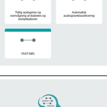
Tidlig opdagelse og
Automatisk
overvågning af diabetes og
audiogramklassificering
komplikationer
Brug af AI til at genkende aud
Ny farveforstørrelsesmetode for at gøre ansigtets erytem (opfattels
FAST-MRI
Undersøgelse af nøjagtigheden, ændringer i arbejdsbelastningen o