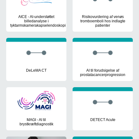
AICE - AI-understøttet
Risikovurdering af venøs
billedanalyse i
tromboemboli hos indlagte
tyktarmskamerakapselendoskopi
patienter
Udvikling af en komplet og valideret AI-assisteret vej, der kunn
Udvikling af AI-algoritmer base
DeLeMA CT
AI til forudsigelse af
prostatacancerprogression
Denne eksperimentelle fantomundersøgelse havde til formål at v
Projektet brugte maskinlæring ti
MAGI - AI til
DETECT Acute
brystkræftdiagnostik
Vurdering af den diagnostiske 
Test og validering af et AI-system i en eksisterende radiologi-wor