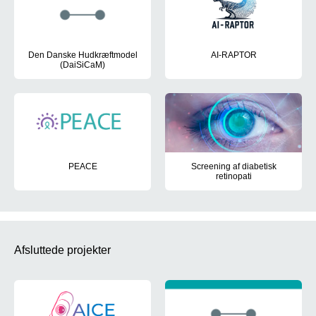
Den Danske Hudkræftmodel
AI-RAPTOR
(DaiSiCaM)
Udvikling, træning og validerin
Effektiv, hurtig og billig diagnostik af patienter med mistanke o
PEACE
Screening af diabetisk
retinopati
Udvikling, test og implementering af en AI-løsning til at guide kolp
Udvikling af et softwaresystem, 
Afsluttede projekter