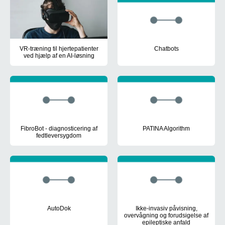
VR-træning til hjertepatienter
Chatbots
ved hjælp af en AI-løsning
Undersøgelse af potentialet fo
Udvikling af en AI-algoritme, der kunne identificere træningsudsty
FibroBot - diagnosticering af
PATINA Algorithm
fedtleversygdom
Test og validering af effekten a
Udvikling af en prototype af FibroBot, en robot, der ville være i 
AutoDok
Ikke-invasiv påvisning,
overvågning og forudsigelse af
Udvidelse af systemet Patient Deterioration Warning System (PDWS
epileptiske anfald