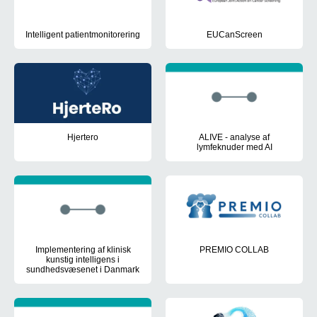
Intelligent patientmonitorering
EUCanScreen
Test af en intelligent patientmonitoreringsløsning til at forbedre båd
Optimering af eksisterende bef
Hjertero
ALIVE - analyse af
lymfeknuder med AI
Udvikling af en datadrevet forudsigelsesmodel, der er i stand til a
Udforskning af potentialet i at
Implementering af klinisk
PREMIO COLLAB
kunstig intelligens i
Forlængelse af den overordnede 
sundhedsvæsenet i Danmark
Ph.d.-projekt om hvorvidt AI kan forbedre patientbehandlingen, 