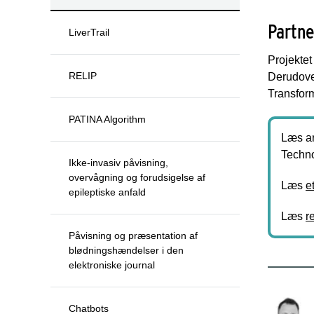
Partne
LiverTrail
Projektet
RELIP
Derudove
Transform
PATINA Algorithm
Læs ar
Techno
Ikke-invasiv påvisning,
overvågning og forudsigelse af
Læs
e
epileptiske anfald
Læs
r
Påvisning og præsentation af
blødningshændelser i den
elektroniske journal
Chatbots