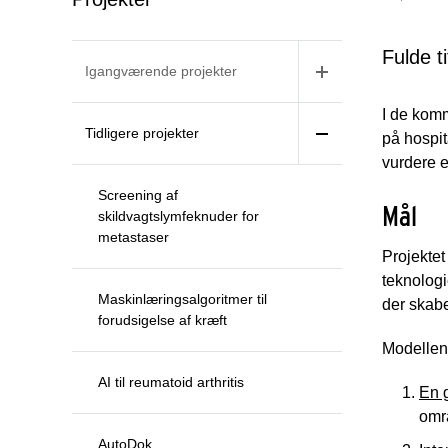
Fulde t
Igangværende projekter
I de komm
Tidligere projekter
på hospit
vurdere e
Screening af
Mål
skildvagtslymfeknuder for
metastaser
Projektet
teknologi
Maskinlæringsalgoritmer til
der skabe
forudsigelse af kræft
Modellen 
AI til reumatoid arthritis
En 
omr
AutoDok