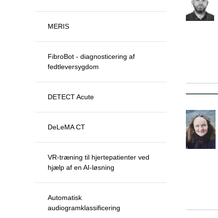
MERIS
FibroBot - diagnosticering af
fedtleversygdom
DETECT Acute
DeLeMA CT
VR-træning til hjertepatienter ved
hjælp af en AI-løsning
Automatisk
audiogramklassificering