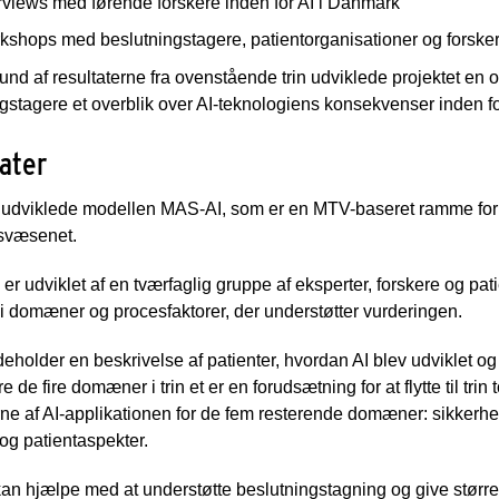
rviews med førende forskere inden for AI i Danmark
kshops med beslutningstagere, patientorganisationer og forske
nd af resultaterne fra ovenstående trin udviklede projektet en 
gstagere et overblik over AI-teknologiens konsekvenser inden f
ater
 udviklede modellen MAS-AI, som er en MTV-baseret ramme for at 
svæsenet.
er udviklet af en tværfaglig gruppe af eksperter, forskere og pati
 domæner og procesfaktorer, der understøtter vurderingen.
ndeholder en beskrivelse af patienter, hvordan AI blev udviklet og
 de fire domæner i trin et er en forudsætning for at flytte til trin 
rne af AI-applikationen for de fem resterende domæner: sikkerhe
og patientaspekter.
n hjælpe med at understøtte beslutningstagning og give større 