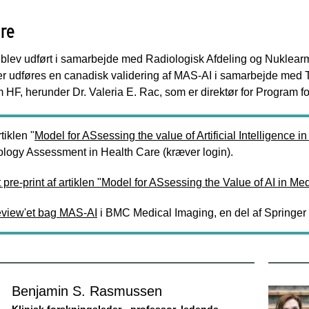
re
 blev udført i samarbejde med Radiologisk Afdeling og Nuklear
r udføres en canadisk validering af MAS-AI i samarbejde med T
 HF, herunder Dr. Valeria E. Rac, som er direktør for Program 
tiklen "
Model for ASsessing the value of Artificial Intelligence 
logy Assessment in Health Care (kræver login).
t pre-print af artiklen "Model for ASsessing the Value of AI in M
eview'et bag MAS-AI
i BMC Medical Imaging, en del af Springer
Benjamin S. Rasmussen
Klinisk forskningsleder - professor, ledende