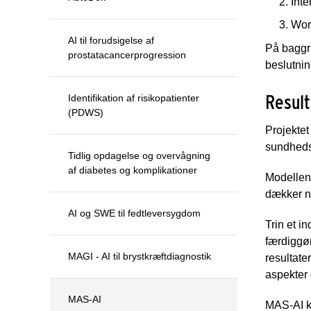
Inte
Wor
AI til forudsigelse af
På baggru
prostatacancerprogression
beslutnin
Result
Identifikation af risikopatienter
(PDWS)
Projektet
sundhed
Tidlig opdagelse og overvågning
af diabetes og komplikationer
Modellen 
dækker ni
AI og SWE til fedtleversygdom
Trin et i
færdiggøre
MAGI - AI til brystkræftdiagnostik
resultate
aspekter 
MAS-AI
MAS-AI ka