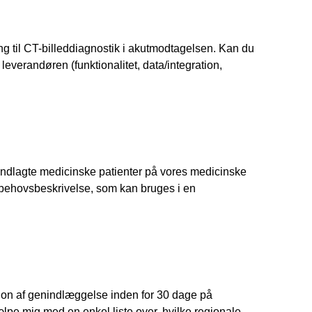
ing til CT-billeddiagnostik i akutmodtagelsen. Kan du
l leverandøren (funktionalitet, data/integration,
hos indlagte medicinske patienter på vores medicinske
 behovsbeskrivelse, som kan bruges i en
iktion af genindlæggelse inden for 30 dage på
ælpe mig med en enkel liste over, hvilke regionale