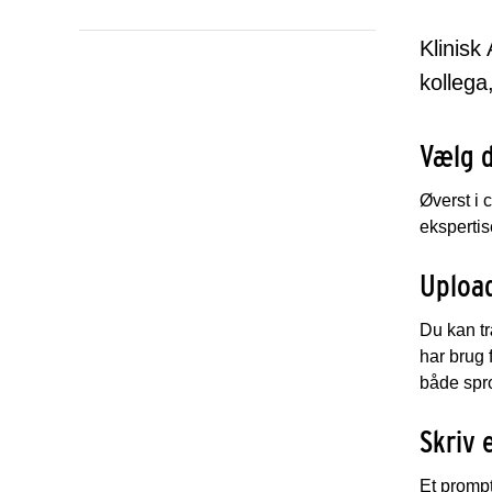
Klinisk
kolleg
Vælg 
Øverst i 
ekspertis
Uploa
Du kan tr
har brug 
både spr
Skriv 
Et prompt