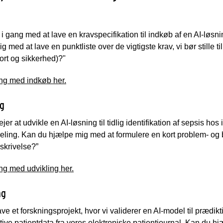
 i gang med at lave en kravspecifikation til indkøb af en AI-løsn
g med at lave en punktliste over de vigtigste krav, vi bør stille ti
port og sikkerhed)?"
ng med indkøb her.
ng
ejer at udvikle en AI-løsning til tidlig identifikation af sepsis 
eling. Kan du hjælpe mig med at formulere en kort problem- og
skrivelse?”
ng med udvikling her.
ng
lave et forskningsprojekt, hvor vi validerer en AI-model til præd
tive patientdata fra vores elektroniske patientjournal. Kan du hj