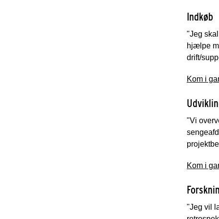
Indkøb
"Jeg skal
hjælpe mi
drift/sup
Kom i ga
Udvikli
"Vi overv
sengeafd
projektbe
Kom i ga
Forskni
"Jeg vil 
retrospek