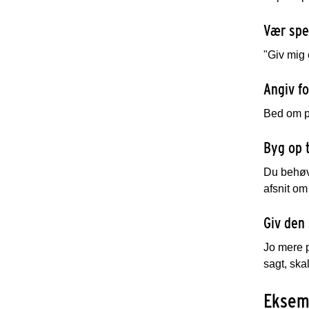
Vær spe
"Giv mig 
Angiv f
Bed om pu
Byg op t
Du behøve
afsnit om
Giv den
Jo mere p
sagt, ska
Eksemp