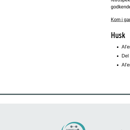
godkendel
Kom i ga
Husk
AI'e
Del
AI'e