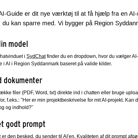
 AI-Guide er dit nye værktøj til at få hjælp fra en
a, du kan sparre med. Vi bygger på Region Syddan
din model
chatvinduet i
SydChat
finder du en dropdown, hvor du vælger AI-
e i AI i Region Syddanmark baseret på valide kilder.
d dokumenter
ække filer (PDF, Word, txt) direkte ind i chatten eller bruge upl
for, f.eks.: "Her er min projektbeskrivelse for mit AI-projekt. K
og og indhold?"
et godt prompt
 er den besked, du sender til AI'en. Kvaliteten af dit prompt afgør