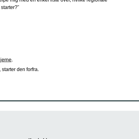
starter?"
njerne
.
starter den forfra.