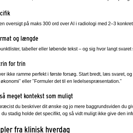
cifik
en oversigt på maks 300 ord over AI i radiologi med 2–3 konkre
ormat og længde
nktlister, tabeller eller løbende tekst – og sig hvor langt svaret
rin for trin
r ikke ramme perfekt i første forsøg. Start bredt, læs svaret, og b
 økonomi" eller "Formuler det til en ledelsespræsentation."
 så meget kontekst som muligt
ræcist du beskriver dit ønske og jo mere baggrundsviden du give
l du stadig holde det specifikt, og så vidt muligt ikke give den in
ler fra klinisk hverdag